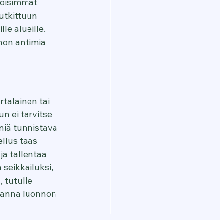
köisimmät 
utkittuun 
le alueille. 
nnon antimia 
talainen tai 
n ei tarvitse 
eniä tunnistava 
llus taas 
a tallentaa 
seikkailuksi, 
 tutulle 
a anna luonnon 