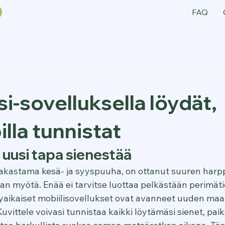
FAQ
i-sovelluksella löydät,
illa tunnistat
 uusi tapa sienestää
rakastama kesä- ja syyspuuha, on ottanut suuren har
an myötä. Enää ei tarvitse luottaa pelkästään perimäti
ykyaikaiset mobiilisovellukset ovat avanneet uuden maa
Kuvittele voivasi tunnistaa kaikki löytämäsi sienet, pai