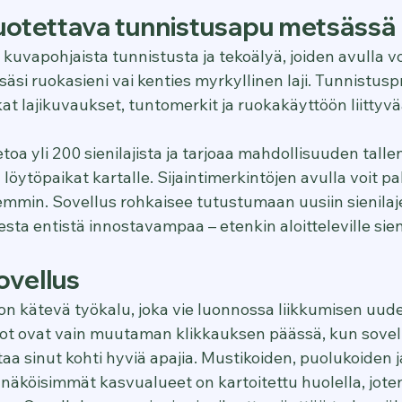
luotettava tunnistusapu metsässä
uvapohjaista tunnistusta ja tekoälyä, joiden avulla vo
ssäsi ruokasieni vai kenties myrkyllinen laji. Tunnistusp
kat lajikuvaukset, tuntomerkit ja ruokakäyttöön liittyvä
etoa yli 200 sienilajista ja tarjoaa mahdollisuuden tall
löytöpaikat kartalle. Sijaintimerkintöjen avulla voit pal
mmin. Sovellus rohkaisee tutustumaan uusiin sienilajei
sta entistä innostavampaa – etenkin aloitteleville siene
ovellus
n kätevä työkalu, joka vie luonnossa liikkumisen uudel
dot ovat vain muutaman klikkauksen päässä, kun sovel
ttaa sinut kohti hyviä apajia. Mustikoiden, puolukoiden j
näköisimmät kasvualueet on kartoitettu huolella, jote