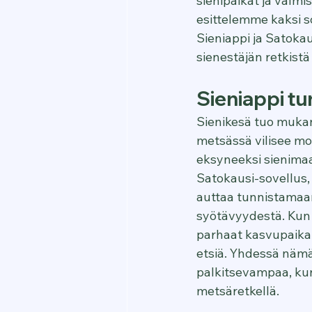
sienipaikat ja valmi
esittelemme kaksi s
Sieniappi ja Satoka
sienestäjän retkist
Sieniappi tu
Sienikesä tuo mukan
metsässä vilisee mon
eksyneeksi sienimaa
Satokausi-sovellus,
auttaa tunnistamaan 
syötävyydestä. Kun 
parhaat kasvupaikat 
etsiä. Yhdessä nämä
palkitsevampaa, kun
metsäretkellä.