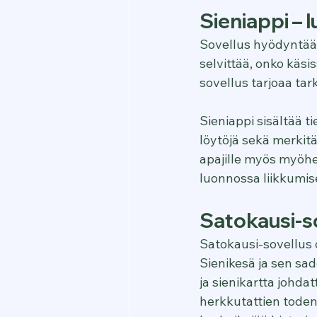
Sieniappi – 
Sovellus hyödyntää k
selvittää, onko käsi
sovellus tarjoaa tar
Sieniappi sisältää ti
löytöjä sekä merkitä 
apajille myös myöhe
luonnossa liikkumise
Satokausi-s
Satokausi-sovellus o
Sienikesä ja sen sa
ja sienikartta johda
herkkutattien toden