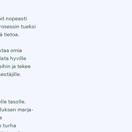
it nopeasti 
rosessin tueksi 
ä tietoa.
entaa omia 
ata hyville 
hin ja tekee 
stäjille.
le tasolle. 
luksen marja- 
a 
n turha 