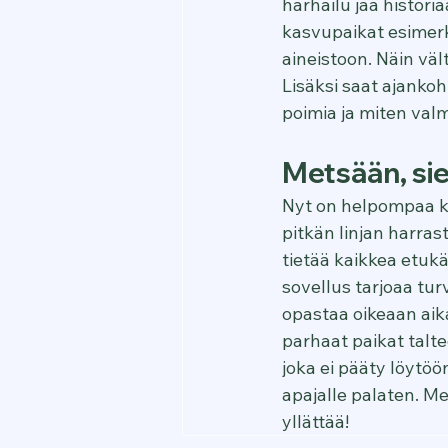
harhailu jää histori
kasvupaikat esimerki
aineistoon. Näin väl
Lisäksi saat ajankoh
poimia ja miten valmi
Metsään, si
Nyt on helpompaa ku
pitkän linjan harras
tietää kaikkea etukät
sovellus tarjoaa tur
opastaa oikeaan aik
parhaat paikat talt
joka ei pääty löytöön
apajalle palaten. Me
yllättää!