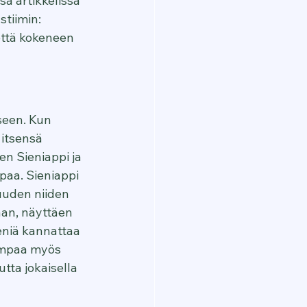
ä artikkelissa 
tiimin: 
että kokeneen 
seen. Kun 
 itsensä 
n Sieniappi ja 
aa. Sieniappi 
uuden niiden 
aan, näyttäen 
eniä kannattaa 
empaa myös 
tta jokaisella 