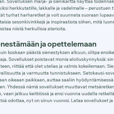
aan. Sovelluksen marja- ja sienikartta näyttää todennä
ksi herkkutatille, lakkalle ja vadelmalle – perustuen t
tät turhat harharetket ja voit suunnata suoraan lupaavil
taisia sesonkivinkkejä ja inspiraatiota siihen, mitä luo
staa niistä herkullisia aterioita.
enestämään ja opettelemaan
in koskaan päästä sienestyksen alkuun, olitpa ensiker
taja. Sovellukset poistavat monia aloituskynnyksiä: sinu
een, riittää että olet utelias ja valmis kokeilemaan. Si
vallisuutta ja varmuutta tunnistukseen. Satokausi-sove
aan oikeaan paikkaan, auttaa saaliin hyödyntämisessä j
een. Yhdessä nämä sovellukset muuttavat metsäretken 
, vaan jatkuu keittiössä ja ensi vuonna uudella retkellä,
tsä odottaa, nyt on sinun vuorosi. Lataa sovellukset j