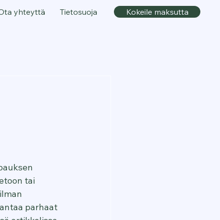
Ota yhteyttä
Tietosuoja
Kokeile maksutta
ppauksen 
etoon tai 
ilman 
kantaa parhaat 