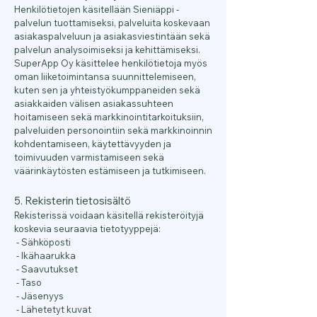
Henkilötietojen käsitellään Sieniäppi -
palvelun tuottamiseksi, palveluita koskevaan
asiakaspalveluun ja asiakasviestintään sekä
palvelun analysoimiseksi ja kehittämiseksi.
SuperApp Oy käsittelee henkilötietoja myös
oman liiketoimintansa suunnittelemiseen,
kuten sen ja yhteistyökumppaneiden sekä
asiakkaiden välisen asiakassuhteen
hoitamiseen sekä markkinointitarkoituksiin,
palveluiden personointiin sekä markkinoinnin
kohdentamiseen, käytettävyyden ja
toimivuuden varmistamiseen sekä
väärinkäytösten estämiseen ja tutkimiseen.
5. Rekisterin tietosisältö
Rekisterissä voidaan käsitellä rekisteröityjä
koskevia seuraavia tietotyyppejä:
- Sähköposti
- Ikähaarukka
- Saavutukset
- Taso
- Jäsenyys
- Lähetetyt kuvat