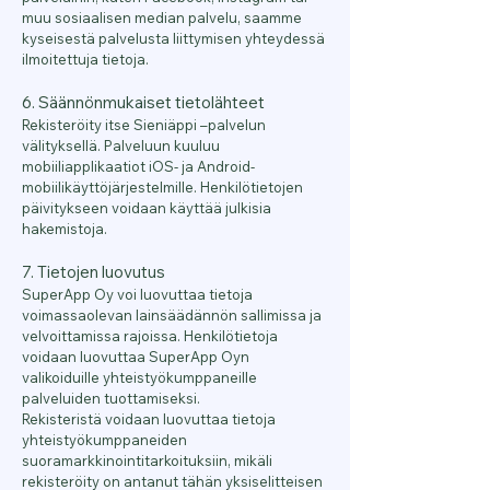
muu sosiaalisen median palvelu, saamme
kyseisestä palvelusta liittymisen yhteydessä
ilmoitettuja tietoja.
6. Säännönmukaiset tietolähteet
Rekisteröity itse Sieniäppi –palvelun
välityksellä. Palveluun kuuluu
mobiiliapplikaatiot iOS- ja Android-
mobiilikäyttöjärjestelmille. Henkilötietojen
päivitykseen voidaan käyttää julkisia
hakemistoja.
7. Tietojen luovutus
SuperApp Oy voi luovuttaa tietoja
voimassaolevan lainsäädännön sallimissa ja
velvoittamissa rajoissa. Henkilötietoja
voidaan luovuttaa SuperApp Oyn
valikoiduille yhteistyökumppaneille
palveluiden tuottamiseksi.
Rekisteristä voidaan luovuttaa tietoja
yhteistyökumppaneiden
suoramarkkinointitarkoituksiin, mikäli
rekisteröity on antanut tähän yksiselitteisen