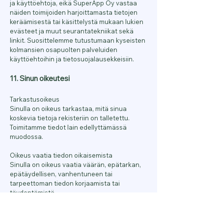
ja käyttöehtoja, eikä SuperApp Oy vastaa
näiden toimijoiden harjoittamasta tietojen
keräämisestä tai käsittelystä mukaan lukien
evästeet ja muut seurantatekniikat sekä
linkit. Suosittelemme tutustumaan kyseisten
kolmansien osapuolten palveluiden
käyttöehtoihin ja tietosuojalausekkeisiin.
11. Sinun oikeutesi
Tarkastusoikeus
Sinulla on oikeus tarkastaa, mitä sinua
koskevia tietoja rekisteriin on talletettu.
Toimitamme tiedot lain edellyttämässä
muodossa.
Oikeus vaatia tiedon oikaisemista
Sinulla on oikeus vaatia väärän, epätarkan,
epätäydellisen, vanhentuneen tai
tarpeettoman tiedon korjaamista tai
täydentämistä.
Oikeus vaatia tiedon poistamista