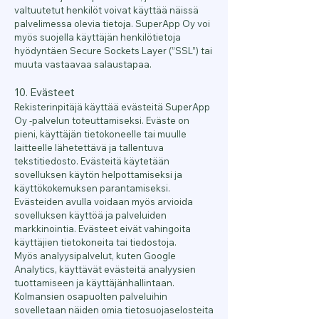
valtuutetut henkilöt voivat käyttää näissä
palvelimessa olevia tietoja. SuperApp Oy voi
myös suojella käyttäjän henkilötietoja
hyödyntäen Secure Sockets Layer (”SSL”) tai
muuta vastaavaa salaustapaa.
10. Evästeet
Rekisterinpitäjä käyttää evästeitä SuperApp
Oy -palvelun toteuttamiseksi. Eväste on
pieni, käyttäjän tietokoneelle tai muulle
laitteelle lähetettävä ja tallentuva
tekstitiedosto. Evästeitä käytetään
sovelluksen käytön helpottamiseksi ja
käyttökokemuksen parantamiseksi.
Evästeiden avulla voidaan myös arvioida
sovelluksen käyttöä ja palveluiden
markkinointia. Evästeet eivät vahingoita
käyttäjien tietokoneita tai tiedostoja.
Myös analyysipalvelut, kuten Google
Analytics, käyttävät evästeitä analyysien
tuottamiseen ja käyttäjänhallintaan.
Kolmansien osapuolten palveluihin
sovelletaan näiden omia tietosuojaselosteita