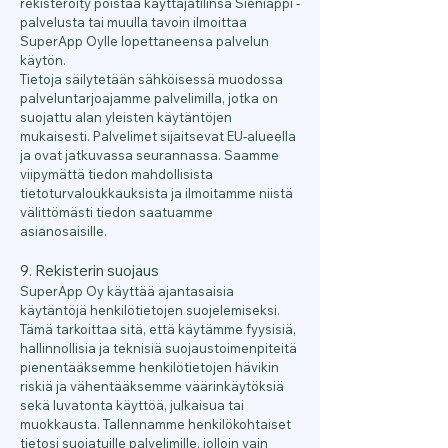
rekisteröity poistaa käyttäjätilinsä Sieniäppi -
palvelusta tai muulla tavoin ilmoittaa
SuperApp Oylle lopettaneensa palvelun
käytön.
Tietoja säilytetään sähköisessä muodossa
palveluntarjoajamme palvelimilla, jotka on
suojattu alan yleisten käytäntöjen
mukaisesti. Palvelimet sijaitsevat EU-alueella
ja ovat jatkuvassa seurannassa. Saamme
viipymättä tiedon mahdollisista
tietoturvaloukkauksista ja ilmoitamme niistä
välittömästi tiedon saatuamme
asianosaisille.
9. Rekisterin suojaus
SuperApp Oy käyttää ajantasaisia
käytäntöjä henkilötietojen suojelemiseksi.
Tämä tarkoittaa sitä, että käytämme fyysisiä,
hallinnollisia ja teknisiä suojaustoimenpiteitä
pienentääksemme henkilötietojen hävikin
riskiä ja vähentääksemme väärinkäytöksiä
sekä luvatonta käyttöä, julkaisua tai
muokkausta. Tallennamme henkilökohtaiset
tietosi suojatuille palvelimille, jolloin vain