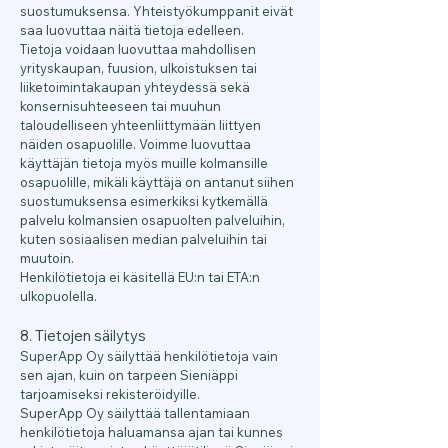
suostumuksensa. Yhteistyökumppanit eivät
saa luovuttaa näitä tietoja edelleen.
Tietoja voidaan luovuttaa mahdollisen
yrityskaupan, fuusion, ulkoistuksen tai
liiketoimintakaupan yhteydessä sekä
konsernisuhteeseen tai muuhun
taloudelliseen yhteenliittymään liittyen
näiden osapuolille. Voimme luovuttaa
käyttäjän tietoja myös muille kolmansille
osapuolille, mikäli käyttäjä on antanut siihen
suostumuksensa esimerkiksi kytkemällä
palvelu kolmansien osapuolten palveluihin,
kuten sosiaalisen median palveluihin tai
muutoin.
Henkilötietoja ei käsitellä EU:n tai ETA:n
ulkopuolella.
8. Tietojen säilytys
SuperApp Oy säilyttää henkilötietoja vain
sen ajan, kuin on tarpeen Sieniäppi
tarjoamiseksi rekisteröidyille.
SuperApp Oy säilyttää tallentamiaan
henkilötietoja haluamansa ajan tai kunnes