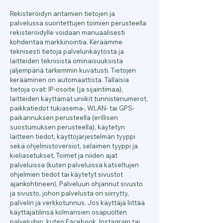
Rekisteröidyn antamien tietojen ja
palvelussa suoritettujen toimien perusteella
rekisteröidylle voidaan manuaalisesti
kohdentaa markkinointia. Keräämme
teknisesti tietoja palvelunkäytöstä ja
laitteiden teknisistä ominaisuuksista
jäljempänä tarkemmin kuvatusti. Tietojen
kerääminen on automaattista. Tällaisia
tietoja ovat: IP-osoite (ja sijaintimaa),
laitteiden käyttämät uniikit tunnistenumerot,
paikkatiedot tukiasema-, WLAN- tai GPS-
paikannuksen perusteella (erillisen
suostumuksen perusteella), käytetyn
laitteen tiedot, käyttöjärjestelmän tyyppi
sekä ohjelmistoversiot, selaimen tyyppi ja
kieliasetukset, Toimet ja niiden ajat
palveluissa (kuten palveluissa katseltujen
ohjelmien tiedot tai käytetyt sivustot
ajankohtineen), Palveluun ohjannut sivusto
ja sivusto, johon palvelusta on siirrytty,
palvelin ja verkkotunnus. Jos käyttäjä liittää
käyttäjätilinsä kolmansien osapuolten
palveluihin, kuten Facebook, Instagram tai